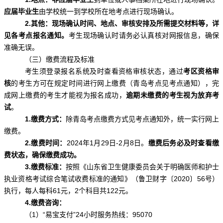
应届毕业生
由学校统一到学校所在地考点进行现场确认。
2.其他：现场确认时间、地点、审核安排及所需提交材料等，详
见各考点报名通知。
考生现场确认时请务必认真核对网报信息，确保
准确无误。
（三）缴费流程及标准
考生须登录报名系统及时查看资格审核状态，通过
考区资格审
核
的考生方可在规定时间进行网上缴费（青岛考点见考点通知），完
成网上缴费的考生才能视为报名成功，
逾期未缴费的考生视为放弃考
试
。
1.缴费方式：
除青岛考点缴费方式见考点通知外，统一实行网上
缴费。
2.缴费时间：
2024年1月29日-2月8日。
缴费后务必及时查看缴
费状态
，
确保缴费成功。
3.缴费标准：
按照《山东省卫生健康委员会关于明确医师和护士
执业资格考试综合笔试收费标准的通知》（鲁卫财字〔2020〕56号）
执行，每人每科61元，2个科目共122元。
4.缴费咨询：
（1）“易宝支付”24小时服务热线：95070