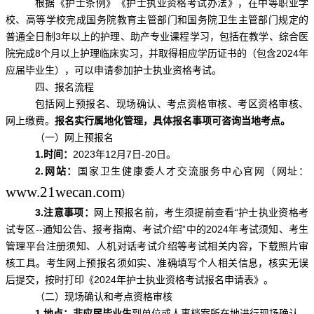
根据《护士条例》《护士执业资格考试办法》，在中等职业学
校、高等学校完成国务院教育主管部门和国务院卫生主管部门规定的
普通全日制3年以上的护理、助产专业课程学习，包括在教学、综合医
院完成8个月以上护理临床实习，并取得相应学历证书的（包含2024年
应届毕业生），可以申请参加护士执业资格考试。
四、报名流程
包括网上预报名、现场确认、考点资格审核、考区资格审核、
网上缴费。
报名实行属地化管理，具体报名事项可咨询当地考点。
（一）网上预报名
1.时间：
2023年12月7日-20日。
2.网站：
国家卫生健康委人才交流服务中心官网（网址：
www.21wecan.com
）
3.注意事项：
网上预报名前，考生须提前查看“护士执业资格考
试专区--通知公告、报考指南、考试介绍”中的2024年考试须知、考生
管理平台注册须知、人机对话考试介绍等考试相关内容，下载照片审
核工具。考生网上预报名须如实、准确填写个人相关信息，核实无误
后提交，按时打印《2024年护士执业资格考试报名申请表》。
（二）现场确认和考点资格审核
1.地点：非应届毕业生
到单位或人事档案所在地进行现场确认。