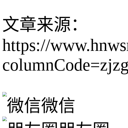
文章来源：
https://www.hnws
columnCode=zjz
微信