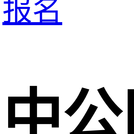
报名
中公